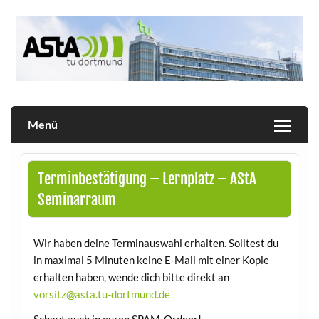
Skip
to
content
Allgemeiner Studierendenausschuss der TU Dortmund
AStA
Menü
Terminbestätigung – Lernplatz – AStA
Seminarraum
Wir haben deine Terminauswahl erhalten. Solltest du
in maximal 5 Minuten keine E-Mail mit einer Kopie
erhalten haben, wende dich bitte direkt an
vorsitz@asta.tu-dortmund.de
Schaut auch in euren SPAM-Ordner!