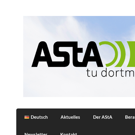
Skip
to
content
AStA
Allgemeiner Studierendenausschuss der 
Deutsch
Aktuelles
Der AStA
Bera
Newsletter
Kontakt