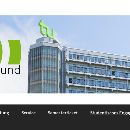
TU Dortmund
tung
Service
Semesterticket
Studentisches Eng