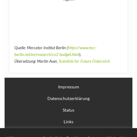
Quelle: Mercator Institut Berlin (
https://www.mcc-
berlin.net/en/research/co2-budget.html
),
Übersetzung: Martin Auer,
Scientists for Future Österreich
Impressum
Datenschutzerklärung
Status
Links
Anmelden