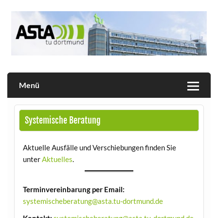
Skip
to
content
Allgemeiner Studierendenausschuss der TU Dortmund
AStA
Menü
Systemische Beratung
Aktuelle Ausfälle und Verschiebungen finden Sie
unter
Aktuelles
.
Terminvereinbarung per Email:
systemischeberatung@asta.tu-dortmund.de