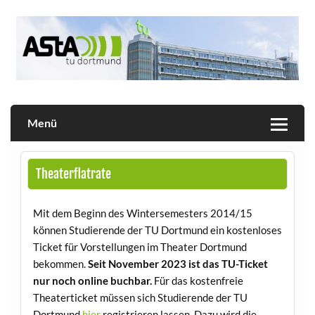
Skip
to
content
Allgemeiner Studierendenausschuss der TU Dortmund
AStA
Menü
Theaterflatrate
Mit dem Beginn des Wintersemesters 2014/15
können Studierende der TU Dortmund ein kostenloses
Ticket für Vorstellungen im Theater Dortmund
bekommen.
Seit November 2023 ist das TU-Ticket
nur noch online buchbar.
Für das kostenfreie
Theaterticket müssen sich Studierende der TU
Dortmund
hier
registrieren lassen. Dazu wird die