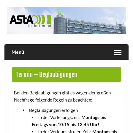
Skip
to
content
Allgemeiner Studierendenausschuss der TU Dortmund
AStA
Menü
Termin – Beglaubigungen
Bei den Beglaubigungen gibt es wegen der großen
Nachfrage folgende Regeln zu beachten:
Beglaubigungen erfolgen
in der Vorlesungszeit:
Montags bis
Freitags von 10:15 bis 13:45 Uhr!
in der Vorleungsfreien Zeit:
Montags bis