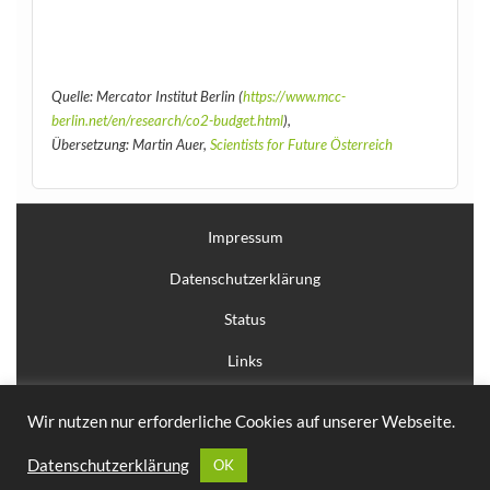
Quelle: Mercator Institut Berlin (
https://www.mcc-
berlin.net/en/research/co2-budget.html
),
Übersetzung: Martin Auer,
Scientists for Future Österreich
Impressum
Datenschutzerklärung
Status
Links
Anmelden
Wir nutzen nur erforderliche Cookies auf unserer Webseite.
Erstellt mit
WordPress
und
Courage
.
Datenschutzerklärung
OK