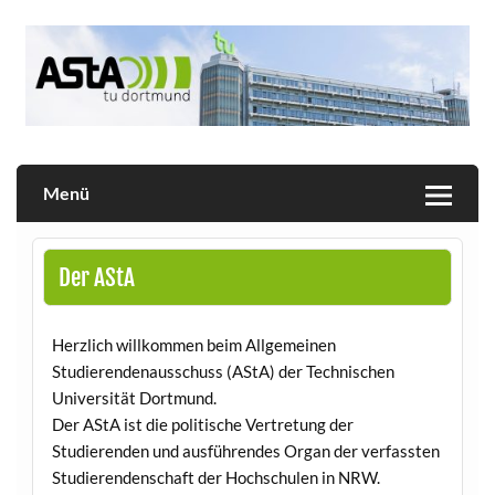
Skip
to
content
Allgemeiner Studierendenausschuss der TU Dortmund
AStA
Menü
Der AStA
Herzlich willkommen beim Allgemeinen
Studierendenausschuss (AStA) der Technischen
Universität Dortmund.
Der AStA ist die politische Vertretung der
Studierenden und ausführendes Organ der verfassten
Studierendenschaft der Hochschulen in NRW.