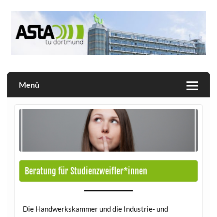
Skip
to
content
Allgemeiner Studierendenausschuss der TU Dortmund
AStA
Menü
Beratung für Studienzweifler*innen
Die Handwerkskammer und die Industrie- und