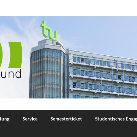
TU Dortmund
tung
Service
Semesterticket
Studentisches Eng