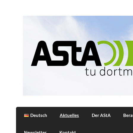
Skip
to
content
AStA
Allgemeiner Studierendenausschuss der 
Deutsch
Aktuelles
Der AStA
Bera
Newsletter
Kontakt