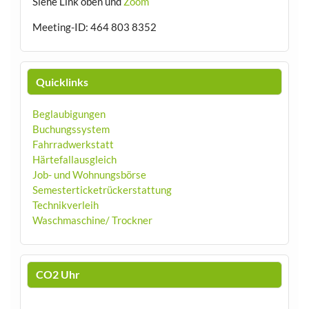
Siehe Link oben und
Zoom
Meeting-ID: 464 803 8352
Quicklinks
Beglaubigungen
Buchungssystem
Fahrradwerkstatt
Härtefallausgleich
Job- und Wohnungsbörse
Semesterticketrückerstattung
Technikverleih
Waschmaschine/ Trockner
CO2 Uhr