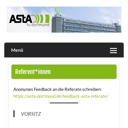
Skip
to
content
Allgemeiner Studierendenausschuss der TU Dortmund
AStA
Menü
Referent*innen
Anonymes Feedback an die Referate schreiben:
https://asta-dortmund.de/feedback-asta-referate/
VORSITZ