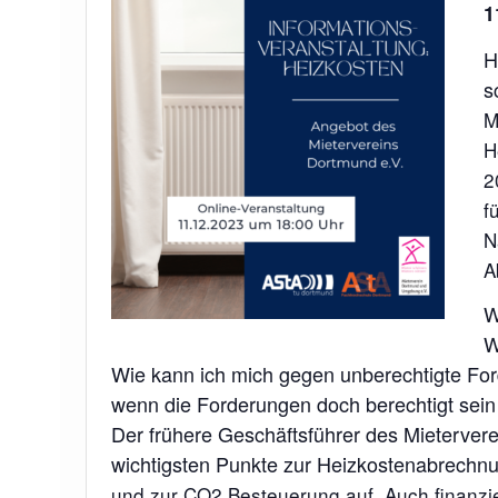
1
H
s
M
H
2
f
N
A
W
W
Wie kann ich mich gegen unberechtigte Fo
wenn die Forderungen doch berechtigt sein 
Der frühere Geschäftsführer des Mieterverei
wichtigsten Punkte zur Heizkostenabrechnu
und zur CO2 Besteuerung auf. Auch finanzi