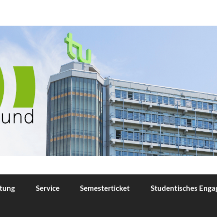
TU Dortmund
tung
Service
Semesterticket
Studentisches Eng