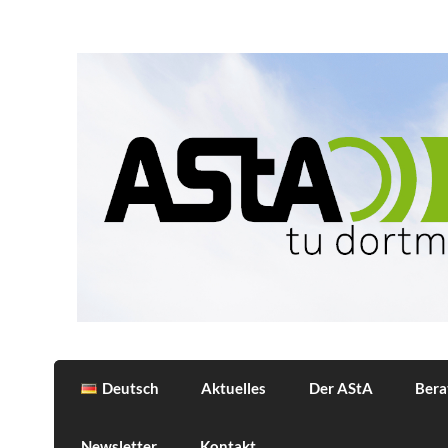
Skip
to
content
AStA
Allgemeiner Studierendenausschuss der 
Deutsch
Aktuelles
Der AStA
Bera
Newsletter
Kontakt