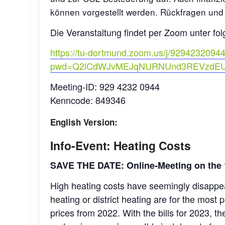
können vorgestellt werden. Rückfragen und
Die Veranstaltung findet per Zoom unter fol
https://tu-dortmund.zoom.us/j/9294232094
pwd=Q2lCdWJvMEJqNURNUnd3REVzdE
Meeting-ID: 929 4232 0944
Kenncode: 849346
English Version:
Info-Event: Heating Costs
SAVE THE DATE: Online-Meeting on the 1
High heating costs have seemingly disappea
heating or district heating are for the most 
prices from 2022. With the bills for 2023, th