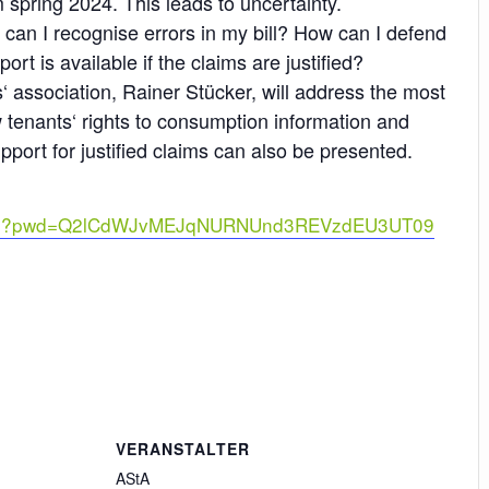
 spring 2024. This leads to uncertainty.
w can I recognise errors in my bill? How can I defend
rt is available if the claims are justified?
‘ association, Rainer Stücker, will address the most
w tenants‘ rights to consumption information and
pport for justified claims can also be presented.
4?pwd=Q2lCdWJvMEJqNURNUnd3REVzdEU3UT09
VERANSTALTER
AStA