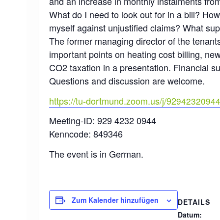
and an increase in monthly instalments from
What do I need to look out for in a bill? Ho
myself against unjustified claims? What suppo
The former managing director of the tenants
important points on heating cost billing, ne
CO2 taxation in a presentation. Financial su
Questions and discussion are welcome.
https://tu-dortmund.zoom.us/j/92
94232094
Meeting-ID: 929 4232 0944
Kenncode: 849346
The event is in German.
Zum Kalender hinzufügen
DETAILS
Datum: