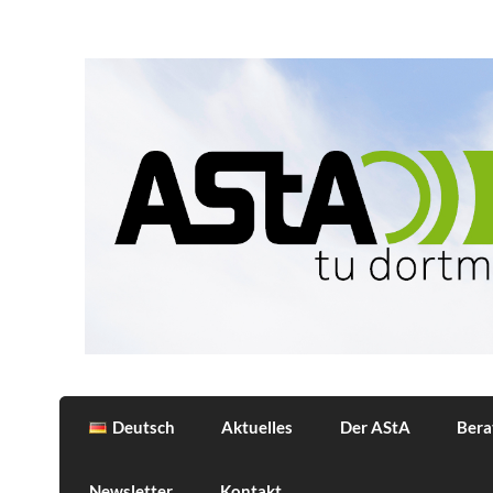
Skip
to
content
AStA
Allgemeiner Studierendenausschuss der 
Deutsch
Aktuelles
Der AStA
Bera
Newsletter
Kontakt