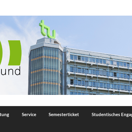
TU Dortmund
tung
Service
Semesterticket
Studentisches Eng