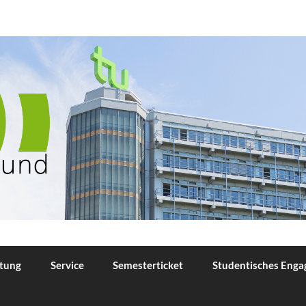
TU Dortmund
tung
Service
Semesterticket
Studentisches Eng