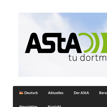
Skip
to
content
AStA
Allgemeiner Studierendenausschuss der 
Deutsch
Aktuelles
Der AStA
Bera
Newsletter
Kontakt