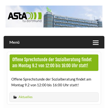
Skip
to
content
Allgemeiner Studierendenausschuss der TU Dortmund
AStA
Menü
Offene Sprechstunde der Sozialberatung findet
am Montag 9.2 von 12:00 bis 16:00 Uhr statt!
Offene Sprechstunde der Sozialberatung findet am
Montag 9.2 von 12:00 bis 16:00 Uhr statt!
Aktuelles