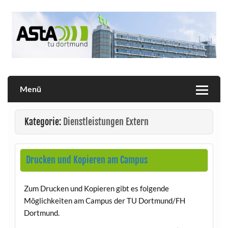
Skip
to
content
Allgemeiner Studierendenausschuss der TU Dortmund
AStA
Menü
Kategorie:
Dienstleistungen Extern
Drucken und Kopieren am Campus
Zum Drucken und Kopieren gibt es folgende
Möglichkeiten am Campus der TU Dortmund/FH
Dortmund.