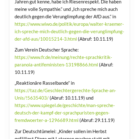
Jahren gut kenne, habe ich Riesenrespekt. Die haben
meine volle Sympathie.“ und „Ich spreche mich auch
deutlich gegen die Verunglimpfung der AfD aus.“ in
https://www.wiwo.de/politik/europa/walter-kraemer-
ich-spreche-mich-deutlich-gegen-die-verunglimpfung-
der-afd-aus/10015214-3.html
(Abruf: 10.11.19)
Zum Verein Deutscher Sprache:
https://www.fr.de/meinung/rechte-sprachkritik-
paranoia-antifeministen-13198866.html
(Abruf:
10.11.19)
„Reaktionäre Rasselbande“ in
https://taz.de/Geschlechtergerechte-Sprache-an-
Unis/!5635403/
(Abruf: 10.11.19) und
https://www.spiegel.de/geschichte/man-spreche-
deutsch-der-kampf-der-sprachpuristen-gegen-
fremdwoerter-a-1296689.html
(Abruf: 29.11.19)
Zur Deutschtümelei: „Kinder sollen im Herbst
gefälligst Dinge mit Laternen machen statt mit