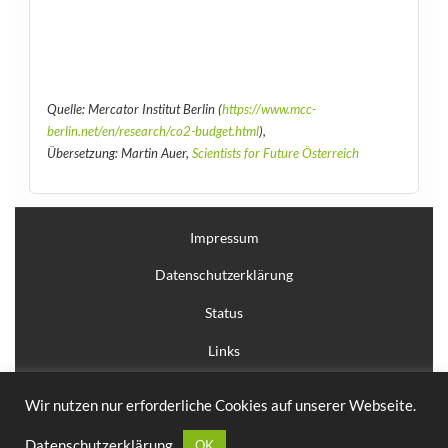
Quelle: Mercator Institut Berlin (
https://www.mcc-
berlin.net/en/research/co2-budget.html
),
Übersetzung: Martin Auer,
Scientists for Future Österreich
Impressum
Datenschutzerklärung
Status
Links
Anmelden
Wir nutzen nur erforderliche Cookies auf unserer Webseite.
Erstellt mit
WordPress
und
Courage
.
Datenschutzerklärung
OK