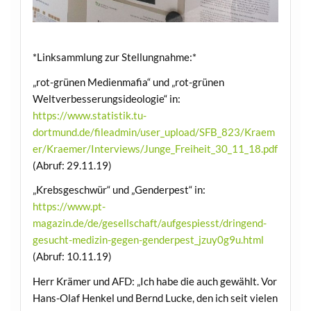
*Linksammlung zur Stellungnahme:*
„rot-grünen Medienmafia“ und „rot-grünen
Weltverbesserungsideologie“ in:
https://www.statistik.tu-
dortmund.de/fileadmin/user_upload/SFB_823/Kraem
er/Kraemer/Interviews/Junge_Freiheit_30_11_18.pdf
(Abruf: 29.11.19)
„Krebsgeschwür“ und „Genderpest“ in:
https://www.pt-
magazin.de/de/gesellschaft/aufgespiesst/dringend-
gesucht-medizin-gegen-genderpest_jzuy0g9u.html
(Abruf: 10.11.19)
Herr Krämer und AFD: „Ich habe die auch gewählt. Vor
Hans-Olaf Henkel und Bernd Lucke, den ich seit vielen