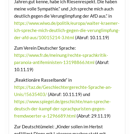
Jahren gut kenne, habe ich Riesenrespekt. Die haben
meine volle Sympathie.“ und „Ich spreche mich auch
deutlich gegen die Verunglimpfung der AfD aus.“ in
https://www.wiwo.de/politik/europa/walter-kraemer-
ich-spreche-mich-deutlich-gegen-die-verunglimpfung-
der-afd-aus/10015214-3.html
(Abruf: 10.11.19)
Zum Verein Deutscher Sprache:
https://www.fr.de/meinung/rechte-sprachkritik-
paranoia-antifeministen-13198866.html
(Abruf:
10.11.19)
„Reaktionäre Rasselbande“ in
https://taz.de/Geschlechtergerechte-Sprache-an-
Unis/!5635403/
(Abruf: 10.11.19) und
https://www.spiegel.de/geschichte/man-spreche-
deutsch-der-kampf-der-sprachpuristen-gegen-
fremdwoerter-a-1296689.html
(Abruf: 29.11.19)
Zur Deutschtümelei: „Kinder sollen im Herbst
gefälligst Dinge mit Laternen machen statt mit