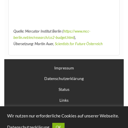
Quelle: Mercator Institut Berlin (
https://www.mcc-
berlin.net/en/research/co2-budget.html
),
Übersetzung: Martin Auer,
Scientists for Future Österreich
Impressum
Datenschutzerklärung
Status
Links
Anmelden
Wir nutzen nur erforderliche Cookies auf unserer Webseite.
Erstellt mit
WordPress
und
Courage
.
Datenschutzerklärung
OK