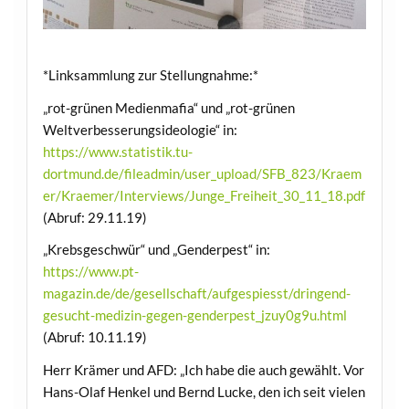
*Linksammlung zur Stellungnahme:*
„rot-grünen Medienmafia“ und „rot-grünen
Weltverbesserungsideologie“ in:
https://www.statistik.tu-
dortmund.de/fileadmin/user_upload/SFB_823/Kraem
er/Kraemer/Interviews/Junge_Freiheit_30_11_18.pdf
(Abruf: 29.11.19)
„Krebsgeschwür“ und „Genderpest“ in:
https://www.pt-
magazin.de/de/gesellschaft/aufgespiesst/dringend-
gesucht-medizin-gegen-genderpest_jzuy0g9u.html
(Abruf: 10.11.19)
Herr Krämer und AFD: „Ich habe die auch gewählt. Vor
Hans-Olaf Henkel und Bernd Lucke, den ich seit vielen