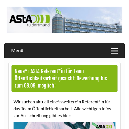
Skip
to
content
Allgemeiner Studierendenausschuss der TU Dortmund
AStA
Menü
Neue*r AStA Referent*in für Team
Öffentlichkeitsarbeit gesucht: Bewerbung bis
zum 08.09. möglich!
Wir suchen aktuell eine*n weitere*n Referent*in für
das Team Öffentlichkeitsarbeit. Alle wichtigen Infos
zur Ausschreibung gibt es hier: