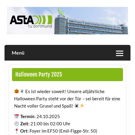
Skip
to
content
Allgemeiner Studierendenausschuss der TU Dortmund
AStA
Menü
Halloween Party 2025
Es ist wieder soweit! Unsere alljährliche
Halloween Party steht vor der Tür – sei bereit für eine
Nacht voller Grusel und Spaß!
Termin:
24.10.2025
Zeit:
21:00 bis 02:00 Uhr
Ort:
Foyer im EF50 (Emil-Figge-Str. 50)