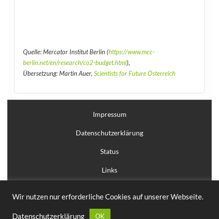
Quelle: Mercator Institut Berlin (
https://www.mcc-
berlin.net/en/research/co2-budget.html
),
Übersetzung: Martin Auer,
Scientists for Future Österreich
Impressum
Datenschutzerklärung
Status
Links
Anmelden
Wir nutzen nur erforderliche Cookies auf unserer Webseite.
Erstellt mit
WordPress
und
Courage
.
Datenschutzerklärung
OK