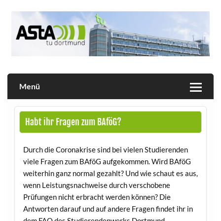
Skip
to
content
Allgemeiner Studierendenausschuss der TU Dortmund
AStA
Menü
Habt ihr Fragen zum BAföG?
Durch die Coronakrise sind bei vielen Studierenden
viele Fragen zum BAföG aufgekommen. Wird BAföG
weiterhin ganz normal gezahlt? Und wie schaut es aus,
wenn Leistungsnachweise durch verschobene
Prüfungen nicht erbracht werden können? Die
Antworten darauf und auf andere Fragen findet ihr in
dem FAQ des Studierendenwerks Dortmund.