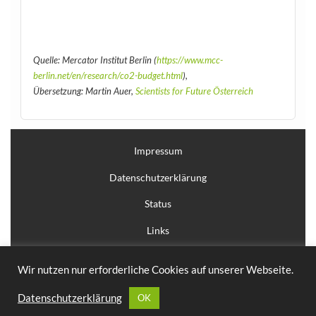
Quelle: Mercator Institut Berlin (
https://www.mcc-
berlin.net/en/research/co2-budget.html
),
Übersetzung: Martin Auer,
Scientists for Future Österreich
Impressum
Datenschutzerklärung
Status
Links
Anmelden
Wir nutzen nur erforderliche Cookies auf unserer Webseite.
Erstellt mit
WordPress
und
Courage
.
Datenschutzerklärung
OK