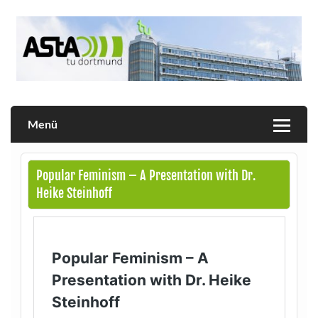
Skip
to
content
Allgemeiner Studierendenausschuss der TU Dortmund
AStA
Menü
Popular Feminism – A Presentation with Dr.
Heike Steinhoff