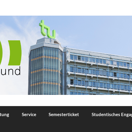
TU Dortmund
tung
Service
Semesterticket
Studentisches Eng