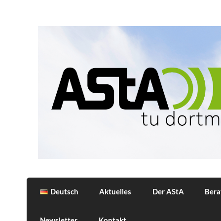
Skip
to
content
AStA
Allgemeiner Studierendenausschuss der 
Deutsch
Aktuelles
Der AStA
Bera
Newsletter
Kontakt