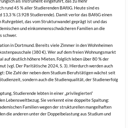
ünglich als Instrument eingeführt, das zu mehr
och rund 45 % aller Studierenden BAföG. Heute sind es
 13,3 % (3.928 Studierende). Damit verlor das BAföG einen
m Ruhrgebiet, das vom Strukturwandel geprägt ist und das
kademischen und einkommensschwächeren Familien an die
s schwer.
uation in Dortmund. Bereits viele Zimmer in den Wohnheimen
kostenpauschale (380 €). Wer auf dem freien Wohnungsmarkt
l auf deutlich höhere Mieten. Folglich leben über 80 % der
mut (vgl. Der Paritätische 2024, S. 3). Hierdurch werden auch
gt: Die Zahl der neben dem Studium Berufstätigen wächst seit
 Studienzeit, sondern auch die Studienqualität, der Studienerfolg
tung, Studierende lebten in einer „privilegierten“
den Lebensweltbezug. Sie verkennt eine doppelte Spaltung:
kademischen Familien wegen der strukturellen mangelhaften
den die anderen unter der Doppelbelastung aus Studium und