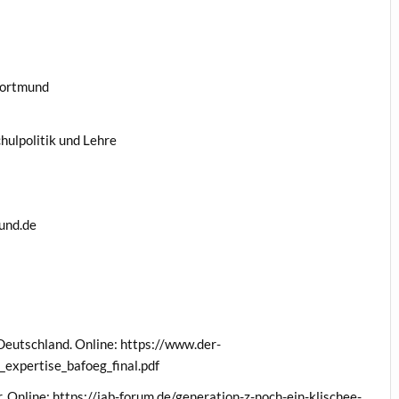
Dortmund
hulpolitik und Lehre
und.de
Deutschland. Online: https://www.der-
expertise_bafoeg_final.pdf
. Online: https://iab-forum.de/generation-z-noch-ein-klischee-