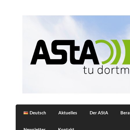
Skip
to
content
AStA
Allgemeiner Studierendenausschuss der 
Deutsch
Aktuelles
Der AStA
Bera
Newsletter
Kontakt