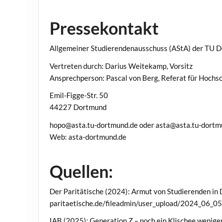
Pressekontakt
Allgemeiner Studierendenausschuss (AStA) der TU 
Vertreten durch: Darius Weitekamp, Vorsitz
Ansprechperson: Pascal von Berg, Referat für Hochsc
Emil-Figge-Str. 50
44227 Dortmund
hopo@asta.tu-dortmund.de oder asta@asta.tu-dortm
Web: asta-dortmund.de
Quellen:
Der Paritätische (2024): Armut von Studierenden in 
paritaetische.de/fileadmin/user_upload/2024_06_05_
IAB (2025): Generation Z – noch ein Klischee weniger