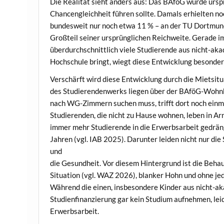
Die Realität sieht anders aus: Das BAföG wurde urspr
Chancengleichheit führen sollte. Damals erhielten n
bundesweit nur noch etwa 11 % – an der TU Dortmund
Großteil seiner ursprünglichen Reichweite. Gerade i
überdurchschnittlich viele Studierende aus nicht-a
Hochschule bringt, wiegt diese Entwicklung besonder
Verschärft wird diese Entwicklung durch die Mietsit
des Studierendenwerks liegen über der BAföG-Wohn
nach WG-Zimmern suchen muss, trifft dort noch einma
Studierenden, die nicht zu Hause wohnen, leben in Ar
immer mehr Studierende in die Erwerbsarbeit gedrän
Jahren (vgl. IAB 2025). Darunter leiden nicht nur die
und
die Gesundheit. Vor diesem Hintergrund ist die Behaup
Situation (vgl. WAZ 2026), blanker Hohn und ohne je
Während die einen, insbesondere Kinder aus nicht-a
Studienfinanzierung gar kein Studium aufnehmen, lei
Erwerbsarbeit.