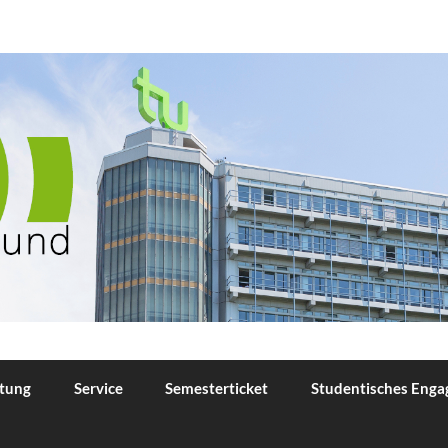
TU Dortmund
tung
Service
Semesterticket
Studentisches Eng